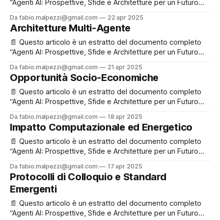
“Agenti AI: Prospettive, Sfide e Architetture per un Futuro
Inclusivo e Sostenibile”, che puoi leggere e scaricare
Da fabio.malpezzi@gmail.com
22 apr 2025
liberamente in fondo alla pagina. ✉️ Se ti va, registrati
Architetture Multi-Agente
gratuitamente: così potremo rimanere in contatto e
aggiornarti su nuovi contenuti e iniziative! Ultimo articolo
📄 Questo articolo è un estratto del documento completo
della
“Agenti AI: Prospettive, Sfide e Architetture per un Futuro
Inclusivo e Sostenibile”, che puoi leggere e scaricare
Da fabio.malpezzi@gmail.com
21 apr 2025
liberamente in fondo alla pagina. ✉️ Se ti va, registrati
Opportunità Socio-Economiche
gratuitamente: così potremo rimanere in contatto e
aggiornarti su nuovi contenuti e iniziative! Perché “multi-
📄 Questo articolo è un estratto del documento completo
agente”
“Agenti AI: Prospettive, Sfide e Architetture per un Futuro
Inclusivo e Sostenibile”, che puoi leggere e scaricare
Da fabio.malpezzi@gmail.com
18 apr 2025
liberamente in fondo alla pagina. ✉️ Se ti va, registrati
Impatto Computazionale ed Energetico
gratuitamente: così potremo rimanere in contatto e
aggiornarti su nuovi contenuti e iniziative! Applicazioni
📄 Questo articolo è un estratto del documento completo
chiave nei
“Agenti AI: Prospettive, Sfide e Architetture per un Futuro
Inclusivo e Sostenibile”, che puoi leggere e scaricare
Da fabio.malpezzi@gmail.com
17 apr 2025
liberamente in fondo alla pagina. ✉️ Se ti va, registrati
Protocolli di Colloquio e Standard
gratuitamente: così potremo rimanere in contatto e
Emergenti
aggiornarti su nuovi contenuti e iniziative! L’altro lato
📄 Questo articolo è un estratto del documento completo
“Agenti AI: Prospettive, Sfide e Architetture per un Futuro