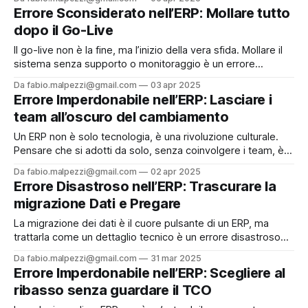
solo dopo il lancio, mentre in un progetto multinazionale due
Errore Sconsiderato nell’ERP: Mollare tutto
cicli di test implacabili hanno salvato la baracca. La
dopo il Go-Live
superficialità non
Il go-live non è la fine, ma l’inizio della vera sfida. Mollare il
sistema senza supporto o monitoraggio è un errore
sconsiderato che vanifica mesi di lavoro. Ho visto un help
Da fabio.malpezzi@gmail.com
03 apr 2025
desk dedicato salvare una linea di produzione da bug
Errore Imperdonabile nell’ERP: Lasciare i
imprevisti, mentre l’abbandono ha distrutto la fiducia
team all’oscuro del cambiamento
Un ERP non è solo tecnologia, è una rivoluzione culturale.
Pensare che si adotti da solo, senza coinvolgere i team, è
un errore imperdonabile che genera resistenze e fallimenti.
Da fabio.malpezzi@gmail.com
02 apr 2025
Ho visto progetti naufragare per formazione generica—
Errore Disastroso nell’ERP: Trascurare la
un’unica sessione per tutti—mentre sessioni mirate su
migrazione Dati e Pregare
Dynamics 365 F&O
La migrazione dei dati è il cuore pulsante di un ERP, ma
trattarla come un dettaglio tecnico è un errore disastroso
che trasforma il sistema in un caos ingestibile. Ho visto
Da fabio.malpezzi@gmail.com
31 mar 2025
aziende arrancare con dati incoerenti—clienti duplicati,
Errore Imperdonabile nell’ERP: Scegliere al
transazioni perse—perché non hanno investito in un data
ribasso senza guardare il TCO
cleansing preliminare. In