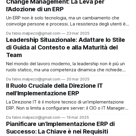
Change Management: La Leva per
aggiornamenti, bloccando l’accesso a nuove funzionalità. Ad
l’Adozione di un ERP
esempio,
Un ERP non è solo tecnologia, ma un cambiamento che
coinvolge persone e processi. La resistenza degli utenti è
una sfida reale nelle medie imprese: senza una strategia di
Da fabio.malpezzi@gmail.com
23 mar 2025
change management, anche il miglior sistema rischia di
Leadership Situazionale: Adattare lo Stile
fallire. Coinvolgere gli stakeholder fin dalla pianificazione –
di Guida al Contesto e alla Maturità del
ad esempio con workshop interdipartimentali – crea
Team
Nel mondo del lavoro moderno, la leadership non è più un
ruolo statico, ma una competenza dinamica che richiede
flessibilità e adattabilità. Con l'aumento dello smart working,
Da fabio.malpezzi@gmail.com
20 mar 2025
l'intelligenza artificiale che trasforma i processi e una
Il Ruolo Cruciale della Direzione IT
complessità organizzativa in continua crescita, i leader si
nell’Implementazione ERP
trovano a navigare
La Direzione IT è il motore tecnico di un’implementazione
ERP. Non si limita a configurare server: il CIO o IT Manager
supervisiona la governance tecnologica, garantendo
Da fabio.malpezzi@gmail.com
19 mar 2025
compatibilità con CRM, WMS e altri sistemi aziendali.
Pianificare un’Implementazione ERP di
Durante la migrazione dei dati – un passaggio critico –
Successo: La Chiave è nei Requisiti
assicura che informazioni da vecchi database (magari