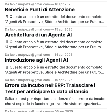
Inclusivo e Sostenibile”, che puoi leggere e scaricare
Da fabio.malpezzi@gmail.com
16 apr 2025
liberamente in fondo alla pagina. ✉️ Se ti va, registrati
Benefici e Punti di Attenzione
gratuitamente: così potremo rimanere in contatto e
aggiornarti su nuovi contenuti e iniziative! Perché i protocolli
📄 Questo articolo è un estratto del documento completo
“Agenti AI: Prospettive, Sfide e Architetture per un Futuro
Inclusivo e Sostenibile”, che puoi leggere e scaricare
Da fabio.malpezzi@gmail.com
15 apr 2025
liberamente in fondo alla pagina. ✉️ Se ti va, registrati
Architettura di un Agente AI
gratuitamente: così potremo rimanere in contatto e
aggiornarti su nuovi contenuti e iniziative! Benefici chiave
📄 Questo articolo è un estratto del documento completo
Gestione
“Agenti AI: Prospettive, Sfide e Architetture per un Futuro
Inclusivo e Sostenibile”, che puoi leggere e scaricare
Da fabio.malpezzi@gmail.com
14 apr 2025
liberamente in fondo alla pagina. ✉️ Se ti va, registrati
Introduzione agli Agenti AI
gratuitamente: così potremo rimanere in contatto e
aggiornarti su nuovi contenuti e iniziative! Una visione a
📄 Questo articolo è un estratto del documento completo
“Agenti AI: Prospettive, Sfide e Architetture per un Futuro
Inclusivo e Sostenibile”, che puoi leggere e scaricare
Da fabio.malpezzi@gmail.com
10 apr 2025
liberamente in fondo alla pagina. ✉️ Se ti va, registrati
Errore da Incubo nell’ERP: Tralasciare i
gratuitamente: così potremo rimanere in contatto e
Test per anticipare la data di lancio
aggiornarti su nuovi contenuti e iniziative! 🧠 Una breve
storia
Saltare i test per rispettare scadenze è un errore da incubo
che vi esplode in faccia al go-live. Ho visto integrazioni
difettose—ordini non sincronizzati con fatture—emergere
Da fabio.malpezzi@gmail.com
06 apr 2025