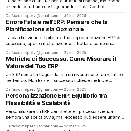
La selezione di un ERP non è un’asta al ribasso, ma troppe
aziende lo trattano così, ignorando il Total Cost of
Ownership (TCO) e condannandosi a un sistema
Da fabio.malpezzi@gmail.com
30 mar 2025
insostenibile. Ho guidato team che, analizzando costi a
Errore Fatale nell’ERP: Pensare che la
lungo termine—formazione, manutenzione, aggiornamenti
Pianificazione sia Opzionale
—hanno scartato soluzioni “economiche” che si rivelavano
trappole.
La pianificazione è il pilastro di un’implementazione ERP di
successo, eppure molte aziende la trattano come un
optional, condannandosi al fallimento. Ho visto un
Da fabio.malpezzi@gmail.com
27 mar 2025
produttore manifatturiero buttare via mesi di lavoro perché,
Metriche di Successo: Come Misurare il
per la fretta di mostrare risultati, ha ignorato il
Valore del Tuo ERP
coinvolgimento del reparto produzione: il sistema non
gestiva
Un ERP non è un traguardo, ma un investimento da valutare
nel tempo. Monitorare il successo richiede metriche
precise: il tasso di adozione utenti (target: 85% a un mese,
Da fabio.malpezzi@gmail.com
25 mar 2025
95% a sei) mostra quanto il sistema è integrato nelle
Personalizzazione ERP: Equilibrio tra
operazioni; il tempo di risposta (idealmente sotto i 2
Flessibilità e Scalabilità
secondi) ne
Personalizzare un ERP per riflettere i processi aziendali
sembra una scelta ovvia, ma l’eccesso può essere un’arma
a doppio taglio. Modificare il core del sistema aumenta i
Da fabio.malpezzi@gmail.com
24 mar 2025
costi (fino al 50% in più per la manutenzione) e complica gli