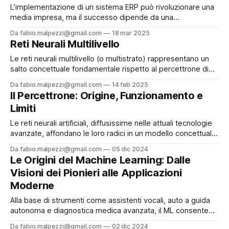
L’implementazione di un sistema ERP può rivoluzionare una
media impresa, ma il successo dipende da una
pianificazione impeccabile. La fase di raccolta dei requisiti è
Da fabio.malpezzi@gmail.com
18 mar 2025
il cuore del progetto: non si tratta solo di elencare desideri,
Reti Neurali Multilivello
ma di analizzare a fondo i processi esistenti, identificare
inefficienze e colmare lacune
Le reti neurali multilivello (o multistrato) rappresentano un
salto concettuale fondamentale rispetto al percettrone di
Rosenblatt, superandone i limiti e aprendo la strada
Da fabio.malpezzi@gmail.com
14 feb 2025
all’intelligenza artificiale moderna. Mentre il percettrone
Il Percettrone: Origine, Funzionamento e
monostrato si dimostrò incapace di risolvere problemi non
Limiti
linearmente separabili, l’introduzione di strati nascosti e
algoritmi di apprendimento avanzati
Le reti neurali artificiali, diffusissime nelle attuali tecnologie
avanzate, affondano le loro radici in un modello concettuale
degli anni '50: il percettrone. Ideato nel 1958 da Frank
Da fabio.malpezzi@gmail.com
05 dic 2024
Rosenblatt, il percettrone segnò una svolta rivoluzionaria
Le Origini del Machine Learning: Dalle
nell’intelligenza artificiale, introducendo per la prima volta un
Visioni dei Pionieri alle Applicazioni
sistema capace di apprendere da dati
Moderne
Alla base di strumenti come assistenti vocali, auto a guida
autonoma e diagnostica medica avanzata, il ML consente
alle macchine di apprendere dai dati senza essere
Da fabio.malpezzi@gmail.com
02 dic 2024