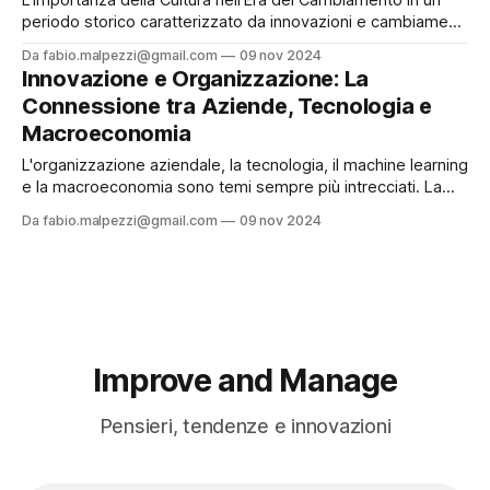
L’importanza della Cultura nell’Era del Cambiamento In un
periodo storico caratterizzato da innovazioni e cambiamenti
rapidi, la cultura aziendale si rivela uno dei più potenti
Da fabio.malpezzi@gmail.com
09 nov 2024
strumenti per la sopravvivenza e il successo delle aziende.
Innovazione e Organizzazione: La
Essa non è soltanto l’insieme dei valori dichiarati o degli
Connessione tra Aziende, Tecnologia e
obiettivi formali, ma
Macroeconomia
L'organizzazione aziendale, la tecnologia, il machine learning
e la macroeconomia sono temi sempre più intrecciati. La
rapidità del cambiamento attuale richiede approcci agili per
Da fabio.malpezzi@gmail.com
09 nov 2024
adattarsi a un mercato in continua evoluzione, mentre l’uso
del machine learning e delle reti di agenti autonomi sta
trasformando sia i modelli
Improve and Manage
Pensieri, tendenze e innovazioni