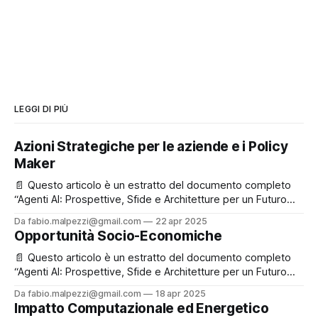
LEGGI DI PIÙ
Azioni Strategiche per le aziende e i Policy
Maker
📄 Questo articolo è un estratto del documento completo
“Agenti AI: Prospettive, Sfide e Architetture per un Futuro
Inclusivo e Sostenibile”, che puoi leggere e scaricare
Da fabio.malpezzi@gmail.com
22 apr 2025
liberamente in fondo alla pagina. ✉️ Se ti va, registrati
Opportunità Socio-Economiche
gratuitamente: così potremo rimanere in contatto e
aggiornarti su nuovi contenuti e iniziative! Ultimo articolo
📄 Questo articolo è un estratto del documento completo
della
“Agenti AI: Prospettive, Sfide e Architetture per un Futuro
Inclusivo e Sostenibile”, che puoi leggere e scaricare
Da fabio.malpezzi@gmail.com
18 apr 2025
liberamente in fondo alla pagina. ✉️ Se ti va, registrati
Impatto Computazionale ed Energetico
gratuitamente: così potremo rimanere in contatto e