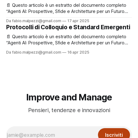
aggiornarti su nuovi contenuti e iniziative! Applicazioni
📄 Questo articolo è un estratto del documento completo
chiave nei
“Agenti AI: Prospettive, Sfide e Architetture per un Futuro
Inclusivo e Sostenibile”, che puoi leggere e scaricare
Da fabio.malpezzi@gmail.com
17 apr 2025
liberamente in fondo alla pagina. ✉️ Se ti va, registrati
Protocolli di Colloquio e Standard Emergenti
gratuitamente: così potremo rimanere in contatto e
aggiornarti su nuovi contenuti e iniziative! L’altro lato
📄 Questo articolo è un estratto del documento completo
“Agenti AI: Prospettive, Sfide e Architetture per un Futuro
Inclusivo e Sostenibile”, che puoi leggere e scaricare
Da fabio.malpezzi@gmail.com
16 apr 2025
liberamente in fondo alla pagina. ✉️ Se ti va, registrati
gratuitamente: così potremo rimanere in contatto e
aggiornarti su nuovi contenuti e iniziative! Perché i protocolli
Improve and Manage
Pensieri, tendenze e innovazioni
Iscriviti