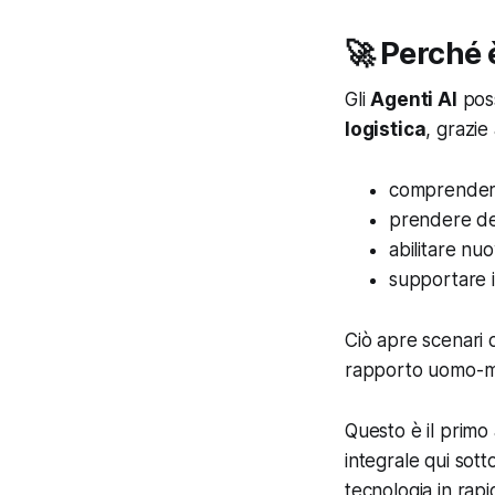
🚀 Perché 
Gli
Agenti AI
poss
logistica
, grazie 
comprender
prendere dec
abilitare nuo
supportare i
Ciò apre scenari d
rapporto uomo-m
Questo è il primo 
integrale qui sott
tecnologia in rap