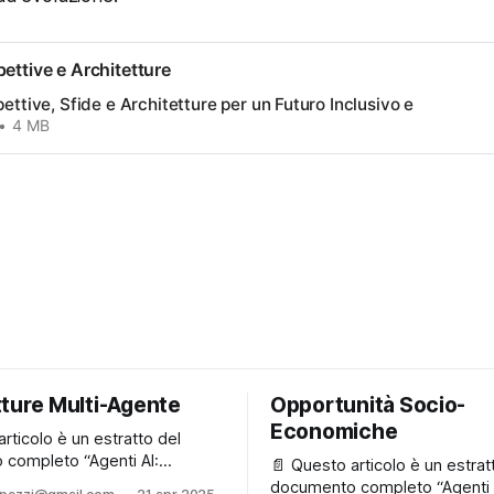
pettive e Architetture
pettive, Sfide e Architetture per un Futuro Inclusivo e
4 MB
tture Multi-Agente
Opportunità Socio-
Economiche
rticolo è un estratto del
completo “Agenti AI:
📄 Questo articolo è un estrat
, Sfide e Architetture per un
documento completo “Agenti 