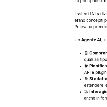
La principale diff
I sistemi IA tradi
erano concepiti pe
Potevano prender
Un
Agente AI
, i
🧾
Comprend
qualsiasi tip
🧠
Pianific
API e plugi
🔄
Si adatt
estendere le
🤝
Interagis
anche in for