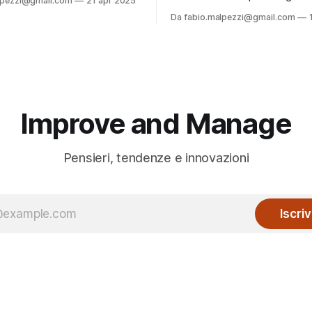
lpezzi@gmail.com
21 apr 2025
usivo e Sostenibile”, che puoi
Prospettive, Sfide e Architett
Da fabio.malpezzi@gmail.com
scaricare liberamente in fondo
Futuro Inclusivo e Sostenibile”
ti
leggere e scaricare liberamen
nte: così potremo rimanere in
alla pagina. ✉️ Se ti va, registrati
aggiornarti su nuovi contenuti
gratuitamente: così potremo r
e iniziative! Perché “multi-agente”
contatto e aggiornarti su nuov
e iniziative! Applicazioni chi
Improve and Manage
Pensieri, tendenze e innovazioni
Iscriv