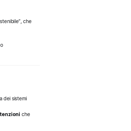
stenibile”
, che
to
a dei sistemi
ntenzioni
che