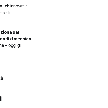
lici
: innovativi
e e di
zione del
grandi dimensioni
e – oggi gli
tà
i