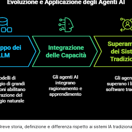
reve storia, definizione e differenza rispetto ai sistemi IA tradiziona