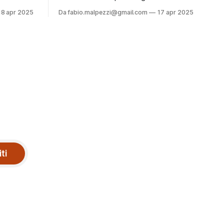
ure per un
Prospettive, Sfide e Architetture per un
18 apr 2025
Da fabio.malpezzi@gmail.com
17 apr 2025
, che puoi
Futuro Inclusivo e Sostenibile”, che puoi
te in fondo
leggere e scaricare liberamente in fondo
alla pagina. ✉️ Se ti va, registrati
imanere in
gratuitamente: così potremo rimanere in
i contenuti
contatto e aggiornarti su nuovi contenuti
ave nei
e iniziative! L’altro lato
iti