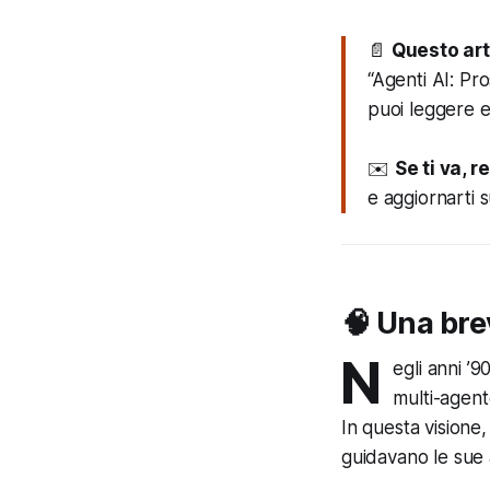
📄
Questo art
“Agenti AI: Pr
puoi leggere e
✉️
Se ti va, 
e aggiornarti s
🧠 Una bre
N
egli anni ’9
multi-agent
In questa visione
guidavano le sue 