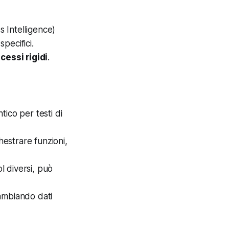
s Intelligence)
specifici.
cessi rigidi
.
tico
per testi di
estrare funzioni,
l diversi, può
cambiando dati