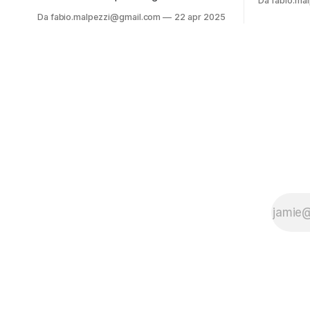
Da fabio.ma
Futuro Incl
Prospettive, Sfide e Architetture per un
Da fabio.malpezzi@gmail.com
22 apr 2025
leggere e 
Futuro Inclusivo e Sostenibile”, che puoi
alla pagina. ✉️ Se ti va, registra
leggere e scaricare liberamente in fondo
gratuitame
alla pagina. ✉️ Se ti va, registrati
contatto e 
gratuitamente: così potremo rimanere in
contatto e aggiornarti su nuovi contenuti
e iniziative! Ultimo articolo della