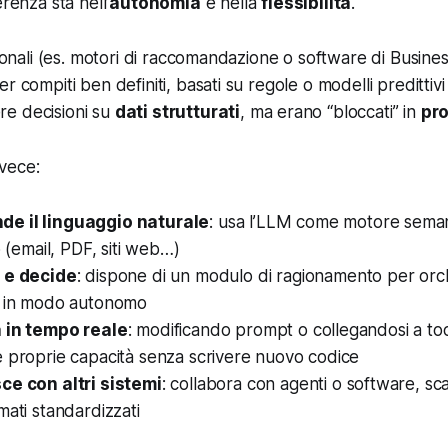
erenza sta nell’
autonomia
e nella
flessibilità
.
zionali (es. motori di raccomandazione o software di Busines
r compiti ben definiti, basati su regole o modelli predittivi 
e decisioni su
dati strutturati
, ma erano “bloccati” in
pro
nvece:
e il linguaggio naturale
: usa l’LLM come
motore seman
o (email, PDF, siti web…)
a e decide
: dispone di un modulo di ragionamento per orch
n in modo autonomo
a in tempo reale
: modificando prompt o collegandosi a too
 proprie capacità senza scrivere nuovo codice
ce con altri sistemi
: collabora con agenti o software, s
mati standardizzati