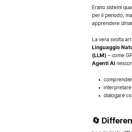
Erano sistemi qua
per il periodo, ma
apprendere dina
La vera svolta arr
Linguaggio Natu
(LLM)
– come
GP
Agenti AI
riescon
comprendere
interpretare
dialogare con
🔄 Differen