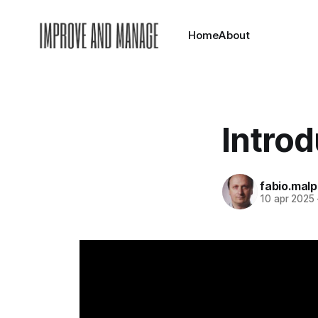
Home
About
Introd
fabio.mal
10 apr 2025