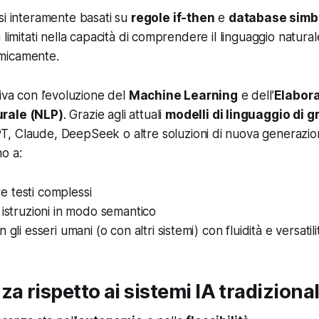
si interamente basati su
regole if-then
e
database simbo
 limitati nella capacità di comprendere il linguaggio natural
micamente.
iva con l’evoluzione del
Machine Learning
e dell’
Elabora
rale (NLP)
. Grazie agli attuali
modelli di linguaggio di 
T, Claude, DeepSeek
o altre soluzioni di nuova generazion
o a:
 testi complessi
 istruzioni in modo semantico
 gli esseri umani (o con altri sistemi) con fluidità e versatili
za rispetto ai sistemi IA tradizional