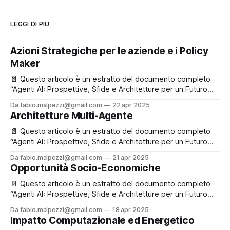
LEGGI DI PIÙ
Azioni Strategiche per le aziende e i Policy
Maker
📄 Questo articolo è un estratto del documento completo
“Agenti AI: Prospettive, Sfide e Architetture per un Futuro
Inclusivo e Sostenibile”, che puoi leggere e scaricare
Da fabio.malpezzi@gmail.com
22 apr 2025
liberamente in fondo alla pagina. ✉️ Se ti va, registrati
Architetture Multi-Agente
gratuitamente: così potremo rimanere in contatto e
aggiornarti su nuovi contenuti e iniziative! Ultimo articolo
📄 Questo articolo è un estratto del documento completo
della
“Agenti AI: Prospettive, Sfide e Architetture per un Futuro
Inclusivo e Sostenibile”, che puoi leggere e scaricare
Da fabio.malpezzi@gmail.com
21 apr 2025
liberamente in fondo alla pagina. ✉️ Se ti va, registrati
Opportunità Socio-Economiche
gratuitamente: così potremo rimanere in contatto e
aggiornarti su nuovi contenuti e iniziative! Perché “multi-
📄 Questo articolo è un estratto del documento completo
agente”
“Agenti AI: Prospettive, Sfide e Architetture per un Futuro
Inclusivo e Sostenibile”, che puoi leggere e scaricare
Da fabio.malpezzi@gmail.com
18 apr 2025
liberamente in fondo alla pagina. ✉️ Se ti va, registrati
Impatto Computazionale ed Energetico
gratuitamente: così potremo rimanere in contatto e