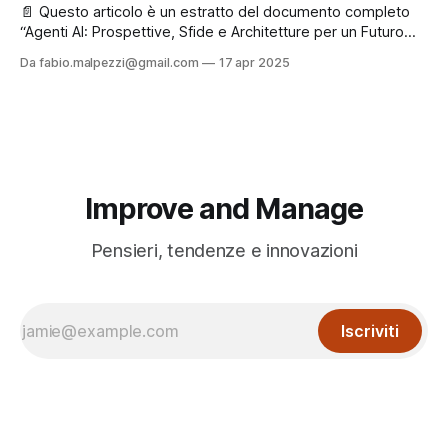
aggiornarti su nuovi contenuti e iniziative! Applicazioni
📄 Questo articolo è un estratto del documento completo
chiave nei
“Agenti AI: Prospettive, Sfide e Architetture per un Futuro
Inclusivo e Sostenibile”, che puoi leggere e scaricare
Da fabio.malpezzi@gmail.com
17 apr 2025
liberamente in fondo alla pagina. ✉️ Se ti va, registrati
gratuitamente: così potremo rimanere in contatto e
aggiornarti su nuovi contenuti e iniziative! L’altro lato
Improve and Manage
Pensieri, tendenze e innovazioni
Iscriviti