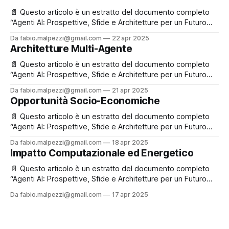
📄 Questo articolo è un estratto del documento completo
“Agenti AI: Prospettive, Sfide e Architetture per un Futuro
Inclusivo e Sostenibile”, che puoi leggere e scaricare
Da fabio.malpezzi@gmail.com
22 apr 2025
liberamente in fondo alla pagina. ✉️ Se ti va, registrati
Architetture Multi-Agente
gratuitamente: così potremo rimanere in contatto e
aggiornarti su nuovi contenuti e iniziative! Ultimo articolo
📄 Questo articolo è un estratto del documento completo
della
“Agenti AI: Prospettive, Sfide e Architetture per un Futuro
Inclusivo e Sostenibile”, che puoi leggere e scaricare
Da fabio.malpezzi@gmail.com
21 apr 2025
liberamente in fondo alla pagina. ✉️ Se ti va, registrati
Opportunità Socio-Economiche
gratuitamente: così potremo rimanere in contatto e
aggiornarti su nuovi contenuti e iniziative! Perché “multi-
📄 Questo articolo è un estratto del documento completo
agente”
“Agenti AI: Prospettive, Sfide e Architetture per un Futuro
Inclusivo e Sostenibile”, che puoi leggere e scaricare
Da fabio.malpezzi@gmail.com
18 apr 2025
liberamente in fondo alla pagina. ✉️ Se ti va, registrati
Impatto Computazionale ed Energetico
gratuitamente: così potremo rimanere in contatto e
aggiornarti su nuovi contenuti e iniziative! Applicazioni
📄 Questo articolo è un estratto del documento completo
chiave nei
“Agenti AI: Prospettive, Sfide e Architetture per un Futuro
Inclusivo e Sostenibile”, che puoi leggere e scaricare
Da fabio.malpezzi@gmail.com
17 apr 2025
liberamente in fondo alla pagina. ✉️ Se ti va, registrati
gratuitamente: così potremo rimanere in contatto e
aggiornarti su nuovi contenuti e iniziative! L’altro lato